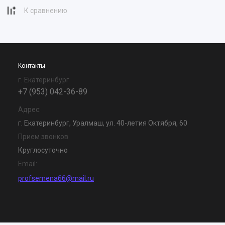
К сравнению
Контакты
г. Екатеринбург
+7 (953) 042-36-89
Адрес:
г. Екатеринбург, Уралмаш, ул. 40-летия Октября, 60
Прием звонков
Круглосуточно
Email:
profsemena66@mail.ru