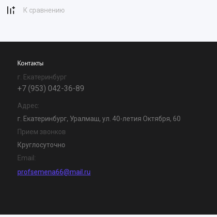
К сравнению
Контакты
г. Екатеринбург
+7 (953) 042-36-89
Адрес:
г. Екатеринбург, Уралмаш, ул. 40-летия Октября, 60
Прием звонков
Круглосуточно
Email:
profsemena66@mail.ru