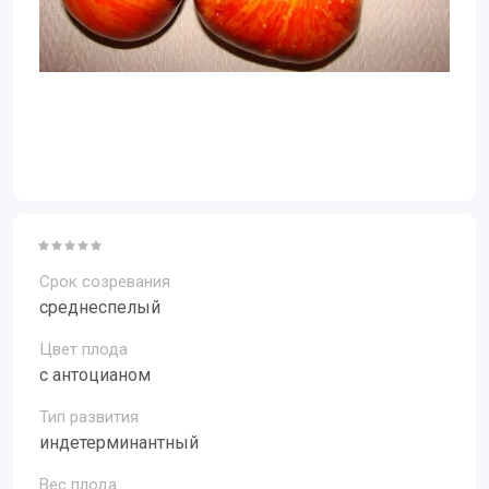
Срок созревания
среднеспелый
Цвет плода
с антоцианом
Тип развития
индетерминантный
Вес плода